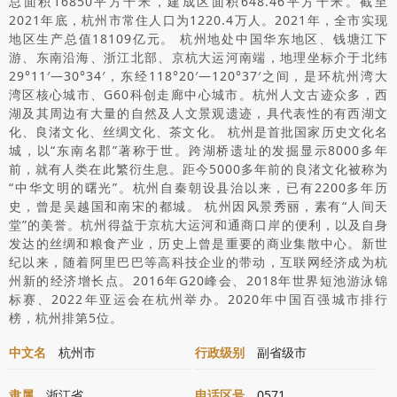
总面积16850平方千米，建成区面积648.46平方千米。截至
2021年底，杭州市常住人口为1220.4万人。2021年，全市实现
地区生产总值18109亿元。 杭州地处中国华东地区、钱塘江下
游、东南沿海、浙江北部、京杭大运河南端，地理坐标介于北纬
29°11′—30°34′，东经118°20′—120°37′之间，是环杭州湾大
湾区核心城市、G60科创走廊中心城市。杭州人文古迹众多，西
湖及其周边有大量的自然及人文景观遗迹，具代表性的有西湖文
化、良渚文化、丝绸文化、茶文化。 杭州是首批国家历史文化名
城，以“东南名郡”著称于世。跨湖桥遗址的发掘显示8000多年
前，就有人类在此繁衍生息。距今5000多年前的良渚文化被称为
“中华文明的曙光”。杭州自秦朝设县治以来，已有2200多年历
史，曾是吴越国和南宋的都城。 杭州因风景秀丽，素有“人间天
堂”的美誉。杭州得益于京杭大运河和通商口岸的便利，以及自身
发达的丝绸和粮食产业，历史上曾是重要的商业集散中心。新世
纪以来，随着阿里巴巴等高科技企业的带动，互联网经济成为杭
州新的经济增长点。2016年G20峰会、2018年世界短池游泳锦
标赛、2022年亚运会在杭州举办。2020年中国百强城市排行
榜，杭州排第5位。
中文名
杭州市
行政级别
副省级市
隶属
浙江省
电话区号
0571