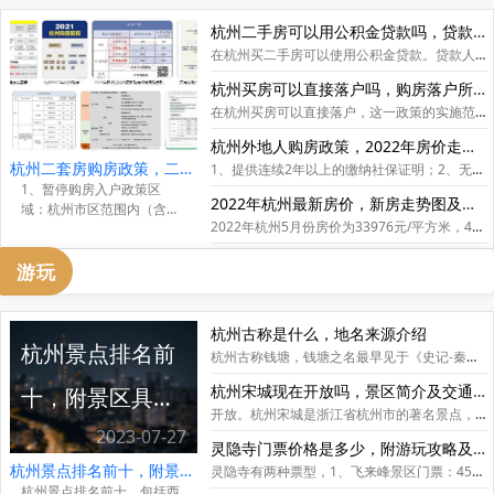
机进行。...
杭州二手房可以用公积金贷款吗，贷款流程+贷款条件+贷款
在杭州买二手房可以使用公积金贷款。贷款人的年龄加上贷款年限不能超过65岁，如果是二手房，房龄超过了15年，贷款期限就不能超过15年。
杭州买房可以直接落户吗，购房落户所需材料及购房金额
在杭州买房可以直接落户，这一政策的实施范围是杭州十区，每个区的购房入户时间各不相同，购房单套成交价格也不同，比如上城区的单套成交价大约为100万元以上，而经济开发区的单套总价为60万元。
杭州外地人购房政策，2022年房价走势+买房注意事项
杭州二套房购房政策，二套房认定+购买条件
1、提供连续2年以上的缴纳社保证明；2、无房无贷款可按照首套执行；3、在限购范围内不允许拥有一套及以上住房的非本地户籍购买住房；4、有10个限购区域，选购时请注意。
1、暂停购房入户政策区
2022年杭州最新房价，新房走势图及二手房走势图
域：杭州市区范围内（含萧
2022年杭州5月份房价为33976元/平方米，4月份房价为34163元/平方米，本月与上个月相比房价降低了0.55%。杭州房价从去年10月份就开始上涨，于今年5月份才下跌一点。
山、余杭、富阳、大江
东）；2、限购范围内，第
游玩
一套房未结清再申请公积金
贷款的首付款比例不低于
50%。...
杭州古称是什么，地名来源介绍
杭州景点排名前
杭州古称钱塘，钱塘之名最早见于《史记-秦始皇本记》，后来在唐代改为钱塘。钱塘的名称起源于防海水的造塘工程，募集土石的人将土石弃置，但塘仍然完成，于是改名为钱塘。
杭州宋城现在开放吗，景区简介及交通攻略
十，附景区具体
开放。杭州宋城是浙江省杭州市的著名景点，以还原宋代都市风貌为主题，现已开放，在这里除了能观赏大型歌舞《宋城千古情》外，游客还能参与各种宋朝生活体验。交通方面，可乘坐地铁6号线至枫桦西路站，或搭乘公交前往。
2023-07-27
信息与杭州市简
灵隐寺门票价格是多少，附游玩攻略及2023杭州免费游景区活动详情
杭州景点排名前十，附景区具体信息与杭州市简介
灵隐寺有两种票型，1、飞来峰景区门票：45元；2、灵隐寺香火券：30元。需要注意的是灵隐寺是现场买票的，而且没有学生票。
介
杭州景点排名前十，包括西