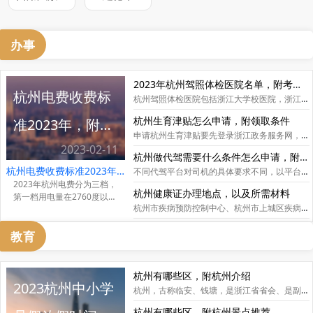
办事
2023年杭州驾照体检医院名单，附考驾照最新流程
杭州电费收费标
杭州驾照体检医院包括浙江大学校医院，浙江人民医院，杭州市中医院，杭州市第一人民医院，杭州市第三人民医院，杭州师范大学附属医院等。
杭州生育津贴怎么申请，附领取条件
准2023年，附阶
申请杭州生育津贴要先登录浙江政务服务网，选择所在地区，搜索“生育补助金”，找到“生育补助金核准支付”，按照步骤完成缴纳。
2023-02-11
梯电价的计算方
杭州做代驾需要什么条件怎么申请，附滴滴代驾申请流程
杭州电费收费标准2023年，附阶梯电价的计算方法
不同代驾平台对司机的具体要求不同，以平台的招聘要求为准，但常见有求有驾龄、驾驶技术、健康情况等。可以通过微信小程序等进行报名，滴滴代驾申请流程见正文。
法
2023年杭州电费分为三档，
杭州健康证办理地点，以及所需材料
第一档用电量在2760度以
杭州市疾病预防控制中心、杭州市上城区疾病预防控制中心、杭州市下城区疾病预防控制中心，我们可以带着相关的材料去办理健康证。
下，每度的价格是0.583
元，第二档电量在2761-
教育
4800度之间，每度的价格是
0.588元，第三档电量在
4801度以上，每度的价格是
0.838元。...
杭州有哪些区，附杭州介绍
2023杭州中小学
杭州，古称临安、钱塘，是浙江省省会、是副省级市，也是杭州都市圈核心城市，杭州一共有10个市辖区，是上城区、下城区、江干区、拱墅区、西湖区、滨江区、萧山区、余杭区、富阳区和临安区，还辖了两个县和一个县级市，分别是桐庐县、淳安县和建德市。
杭州有哪些区，附杭州景点推荐