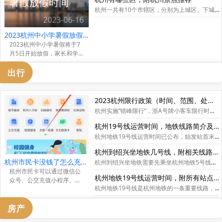
暑假放假时间
杭州一共有10个市辖区，分别为上城区、下城区、江干区、拱墅区、西湖区、滨江区、萧山区、余杭区、富阳区和临安区。除此之外，还辖2县、1县级市，分别是桐庐县、淳安县和建德市。杭州，简称“杭”，古称临安、钱塘，是浙江省省会、副省级市、杭州都市圈核心城市，国务院批复确定的中国浙江省省会和全省经济、文化、科教中心、长江三角洲中心城市之一。
2023-06-16
2023杭州中小学暑假放假时间
2023杭州中小学暑假将于7
月5日开始放假，家长和学
生可以提前规划自己的暑假
出行
生活，同时需注意安全和健
康问题，合理安排时间，让
这个暑假成为充实而难忘的
回忆。...
2023杭州限行政策（时间、范围、处罚标准）
杭州实施“错峰限行”，浙A号牌小客车限行时段为工作日早晚高峰，限行区域包括高架、快速路等；非浙A号牌小客车同样限行，但可通过“非浙A急事通”申请通行。违规受限机动车将被处以不同罚款和扣分，同一车辆在同一时段内违法行驶只处罚一次。
杭州19号线运营时间，地铁线路简介及所有站点
杭州地铁19号线运营时间已公布，始发站首末班车发出时间一般在6:00及23:15，各站点首末班车时间根据距离始发站的长度而有所差异，截至2023年2月，19号线平峰期发车间隔约7分半，高峰期发车间隔约6分钟。
杭州到绍兴坐地铁几号线，附相关线路站点
杭州市民卡没钱了怎么充值，充值流程一览
杭州到绍兴坐地铁需要先乘坐杭州地铁5号线，到达姑娘桥站后上到站厅，再坐绍兴地铁1号线到达目的地。两条线路是叠岛换乘的。
杭州市民卡可以通过微信公
杭州地铁19号线运营时间，附所有站点及线路简介
众号、公交充值小程序、市
杭州地铁19号线是杭州地铁的一条重要线路，于2022年9月22日开通。运营时间为早6:00-晚23:15，具体车站首班车、末班车时间不同。全线共设18个站，沿线设置有苕溪、火车西站、创景路、海创园、西溪湿地北、文三路、沈塘桥、西湖文化广场、火车东站、御道、平澜路、耕文路、知行路、萧山国际机场和永盛路等站点。
民卡APP等方式进行充值，
充值后需要进行拍卡补登。
房产
拍卡补登可以在地铁站内的
自助机或公共自行车亭自助