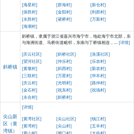
[海星村]
[群海村]
[新仓村]
[保胜村]
[金阳村]
[利群村]
[永胜村]
[诸桥村]
[万新村]
[海潮村]
斜桥镇，隶属于浙江省嘉兴市海宁市，地处海宁市北部，东
与海洲街道、马桥街道毗邻，东南与丁桥镇相连，...
[详情]
[庆云社区]
[斜桥社区]
[洛溪社区]
[望河社区]
[仲乐村]
[乐农村]
斜桥镇
[黄墩村]
[斜西村]
[新农村]
[三联村]
[万星村]
[华丰村]
[庆云村]
[光明村]
[路仲村]
[金石村]
[祝东村]
[祝场村]
[永合村]
[斜桥村]
[详情]
尖山新
[黄湾社区]
[尖山社区]
[钱江村]
区（黄
[黄湾村]
[尖山村]
[五丰村]
湾镇）
[黄山村]
[闸口村]
[大临村]