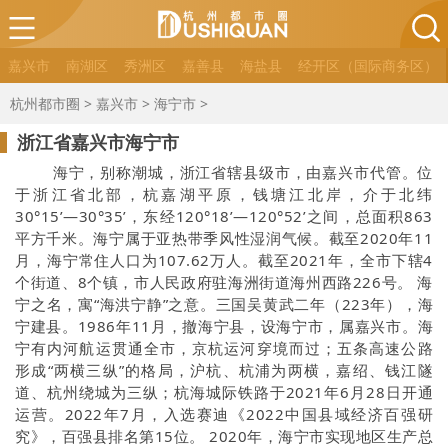
嘉兴市
南湖区
秀洲区
嘉善县
海盐县
经开区（国际商务区）
杭州都市圈
>
嘉兴市
>
海宁市
>
浙江省嘉兴市海宁市
海宁，别称潮城，浙江省辖县级市，由嘉兴市代管。位
于浙江省北部，杭嘉湖平原，钱塘江北岸，介于北纬
30°15’—30°35’，东经120°18’—120°52’之间，总面积863
平方千米。海宁属于亚热带季风性湿润气候。截至2020年11
月，海宁常住人口为107.62万人。截至2021年，全市下辖4
个街道、8个镇，市人民政府驻海洲街道海州西路226号。 海
宁之名，寓“海洪宁静”之意。三国吴黄武二年（223年），海
宁建县。1986年11月，撤海宁县，设海宁市，属嘉兴市。海
宁有内河航运贯通全市，京杭运河穿境而过；五条高速公路
形成“两横三纵”的格局，沪杭、杭浦为两横，嘉绍、钱江隧
道、杭州绕城为三纵；杭海城际铁路于2021年6月28日开通
运营。2022年7月，入选赛迪《2022中国县域经济百强研
究》，百强县排名第15位。 2020年，海宁市实现地区生产总