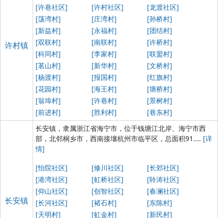
[许巷社区]
[许村社区]
[龙渡社区]
[荡湾村]
[庄湾村]
[孙桥村]
[新益村]
[永福村]
[团结村]
[双联村]
[南联村]
[许桥村]
许村镇
[科同村]
[李家村]
[联盟村]
[茗山村]
[新华村]
[文桥村]
[杨渡村]
[报国村]
[红旗村]
[花园村]
[海王村]
[塘桥村]
[翁埠村]
[许巷村]
[景树村]
[前进村]
[胜利村]
[巷东村]
长安镇，隶属浙江省海宁市，位于钱塘江北岸、海宁市西
部，北邻桐乡市，西南接壤杭州市临平区，总面积91....
[详
情]
[怡院社区]
[修川社区]
[长郊社区]
[港湾社区]
[虹桥社区]
[聆涛社区]
[仰山社区]
[创智社区]
[春澜社区]
长安镇
[长河社区]
[褚石村]
[东陈村]
[天明村]
[虹金村]
[新民村]