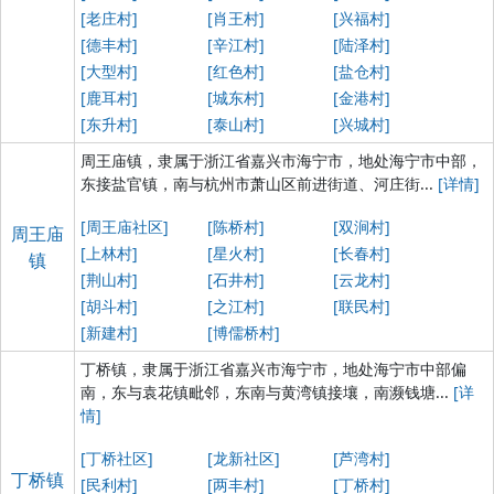
[老庄村]
[肖王村]
[兴福村]
[德丰村]
[辛江村]
[陆泽村]
[大型村]
[红色村]
[盐仓村]
[鹿耳村]
[城东村]
[金港村]
[东升村]
[泰山村]
[兴城村]
周王庙镇，隶属于浙江省嘉兴市海宁市，地处海宁市中部，
东接盐官镇，南与杭州市萧山区前进街道、河庄街...
[详情]
[周王庙社区]
[陈桥村]
[双涧村]
周王庙
[上林村]
[星火村]
[长春村]
镇
[荆山村]
[石井村]
[云龙村]
[胡斗村]
[之江村]
[联民村]
[新建村]
[博儒桥村]
丁桥镇，隶属于浙江省嘉兴市海宁市，地处海宁市中部偏
南，东与袁花镇毗邻，东南与黄湾镇接壤，南濒钱塘...
[详
情]
[丁桥社区]
[龙新社区]
[芦湾村]
丁桥镇
[民利村]
[两丰村]
[丁桥村]