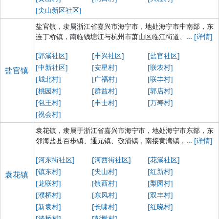
[尖山新区社区]
盐官镇，隶属浙江省嘉兴市海宁市，地处海宁市中南部，东
连丁桥镇，南临钱塘江与杭州市萧山区临江街道、...
[详情]
[郭溪社区]
[丰兴社区]
[盐官社区]
[中新社区]
[安星村]
[联农村]
盐官镇
[城北村]
[广福村]
[联丰村]
[桃园村]
[群益村]
[郭店村]
[包王村]
[丰士村]
[万寿村]
[祝会村]
袁花镇，隶属于浙江省嘉兴市海宁市，地处海宁市东部，东
邻海盐县百步镇、通元镇、敬浦镇，南接黄湾镇，...
[详情]
[河东街社区]
[河西街社区]
[花溪社区]
[镇东村]
[夹山村]
[红新村]
袁花镇
[龙联村]
[镇西村]
[梨园村]
[濮桥村]
[东风村]
[双丰村]
[新袁村]
[长啸村]
[红晓村]
[谈桥村]
[彭墩村]