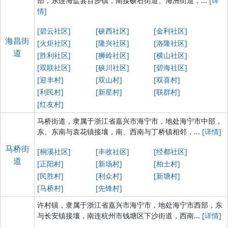
部，东连海盐县百步镇，南接硖石街道、海洲街道，...
[详
情]
[碧云社区]
[硖西社区]
[金利社区]
海昌街
[火炬社区]
[隆兴社区]
[洛隆社区]
道
[胜利社区]
[狮岭社区]
[横山社区]
[双联社区]
[硖川社区]
[碧海社区]
[迎丰村]
[双山村]
[双喜村]
[利民村]
[新星村]
[联群村]
[红友村]
马桥街道，隶属于浙江省嘉兴市海宁市，地处海宁市中部，
东、东南与袁花镇接壤，南、西南与丁桥镇相邻，...
[详情]
马桥街
[桐溪社区]
[丰收社区]
[经都社区]
道
[正阳村]
[新场村]
[柏士村]
[民胜村]
[利众村]
[新塘村]
[马桥村]
[先锋村]
许村镇，隶属于浙江省嘉兴市海宁市，地处海宁市西部，东
与长安镇接壤，南连杭州市钱塘区下沙街道，西南...
[详情]