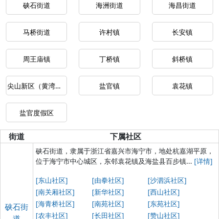
硖石街道
海洲街道
海昌街道
马桥街道
许村镇
长安镇
周王庙镇
丁桥镇
斜桥镇
尖山新区（黄湾镇）
盐官镇
袁花镇
盐官度假区
街道
下属社区
硖石街道，隶属于浙江省嘉兴市海宁市，地处杭嘉湖平原，
位于海宁市中心城区，东邻袁花镇及海盐县百步镇...
[详情]
[东山社区]
[由拳社区]
[沙泗浜社区]
[南关厢社区]
[新华社区]
[西山社区]
[海青桥社区]
[南苑社区]
[东苑社区]
硖石街
[农丰社区]
[长田社区]
[赞山社区]
道