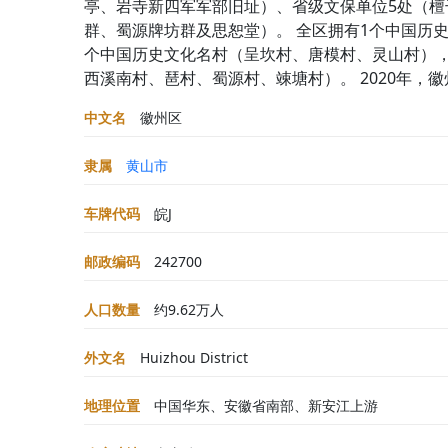
亭、岩寺新四军军部旧址）、省级文保单位5处（
群、蜀源牌坊群及思恕堂）。 全区拥有1个中国历
个中国历史文化名村（呈坎村、唐模村、灵山村）
西溪南村、琶村、蜀源村、竦塘村）。 2020年，徽
中文名
徽州区
隶属
黄山市
车牌代码
皖J
邮政编码
242700
人口数量
约9.62万人
外文名
Huizhou District
地理位置
中国华东、安徽省南部、新安江上游