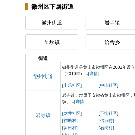
徽州区下属街道
徽州街道
岩寺镇
呈坎镇
洽舍乡
街道
徽州街道是黄山市徽州区在2002年设立
（2010年）...
[详情]
徽州街道
[丰乐社区]
[中山社区]
岩寺镇，隶属于安徽省黄山市徽州区，
镇、...
[详情]
[龙井社区]
[下街社区]
岩寺镇
[祊塘村]
[信行村]
[罗田村]
[石岗村]
[上朱村]