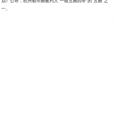
划》公布，杭州都市圈被列入“一核五圈四带”的“五圈”之
一。