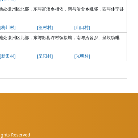
地处徽州区北部，东与富溪乡相依，南与洽舍乡毗邻，西与休宁县
[梅川村]
[篁村村]
[山口村]
地处徽州区北部，东与歙县许村镇接壤，南与洽舍乡、呈坎镇毗
[新田村]
[呈阳村]
[光明村]
hts Reserved