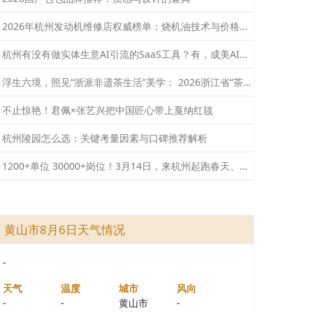
2026年杭州发动机维修店权威榜单：烧机油技术与价格深度解析
杭州有没有做实体生意AI引流的SaaS工具？有，成美AI提供本地化适配方案
浮生六境，照见“浙派非遗茶生活”美学： 2026浙江省“茶和天下 共享非遗”主题活动在西湖龙坞启幕
不止惊艳！君佩×张艺兴把中国匠心带上戛纳红毯
杭州陵园怎么选：关键考量因素与口碑推荐解析
1200+单位 30000+岗位！3月14日，来杭州起跑春天、一马当先
黄山市8月6日天气情况
-
天气
温度
城市
风向
-
-
黄山市
-