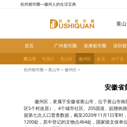
杭州都市圈—徽州人的生活宝典
黄山
首页
广州都市圈
港澳都市圈
深圳都
黄山市
屯溪区
黄山区
徽州区
歙县
休宁县
杭州都市圈
>
黄山市
>
徽州区
>
安徽省
徽州区，隶属于安徽省黄山市，位于黄山市南部，
区5个村改居）、4个城市社区。205国道、皖赣
据第七次人口普查数据，截至2020年11月1日零时
1200处，其中登记的文物点464处，国家级文保