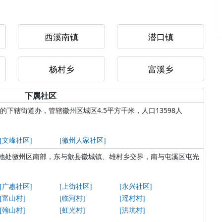
西溪南镇
潜口镇
杨村乡
富溪乡
下属社区
的下辖街道办，管辖徽州区城区4.5平方千米，人口13598人
[文峰社区]
[徽州人家社区]
地处徽州区南部，东与歙县徽城镇、雄村乡交界，南与屯溪区屯光
[广惠社区]
[上街社区]
[永兴社区]
[富山村]
[临河村]
[瑶村村]
[翰山村]
[虹光村]
[洪坑村]