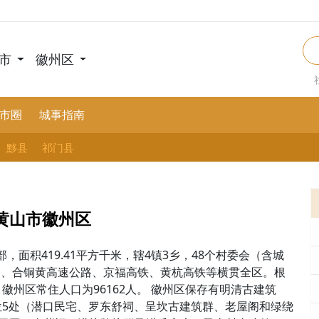
市
徽州区
市圈
城事指南
黟县
祁门县
黄山市徽州区
面积419.41平方千米，辖4镇3乡，48个村委会（含城
铁路、合铜黄高速公路、京福高铁、黄杭高铁等横贯全区。根
，徽州区常住人口为96162人。 徽州区保存有明清古建筑
单位5处（潜口民宅、罗东舒祠、呈坎古建筑群、老屋阁和绿绕