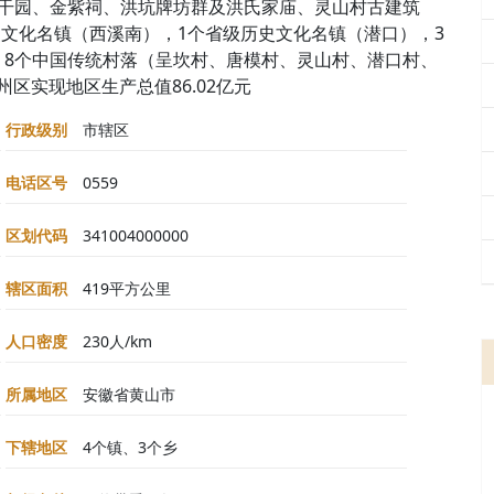
檀干园、金紫祠、洪坑牌坊群及洪氏家庙、灵山村古建筑
史文化名镇（西溪南），1个省级历史文化名镇（潜口），3
，8个中国传统村落（呈坎村、唐模村、灵山村、潜口村、
州区实现地区生产总值86.02亿元
行政级别
市辖区
电话区号
0559
区划代码
341004000000
辖区面积
419平方公里
人口密度
230人/km
所属地区
安徽省黄山市
下辖地区
4个镇、3个乡